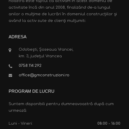
noastră este faptul că activăm în acest domeniu de
activitate încă din anul 2008, finalizând de-a lungul
anilor o mulțime de lucrări în domeniul construcțiilor și
având la activ sute de clienți mulțumiti.
ADRESA
Odobești, Șoseaua Vrancei,
km. 3, județul Vrancea
0758.114.292
office@gmconstruzioni.ro
PROGRAM DE LUCRU
Suntem disponibili pentru dumneavoastră după cum
urmează:
Luni - Vineri:
08:00 - 16:00