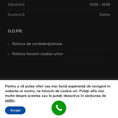
Sâmbătă:
10:00 - 14:00
Duminică:
Închis
G.D.P.R.
Politica de confidențialitate
Politica folosirii cookie-urilor
Pentru a vă putea oferi cea mai bună experiență de navigare în
Copyright © 2018 GM Construzioni. Toate drepturile sunt
website-ul nostru, ne folosim de cookie-uri. Puteți afla mai
rezervate. Website creat de
Dynamic Media
.
multe despre acestea sau le puteți dezactiva în secțiunea de
setări
.
Servicii
Proiecte
Echipa noastră
Posturi vacante
Accept
Contact