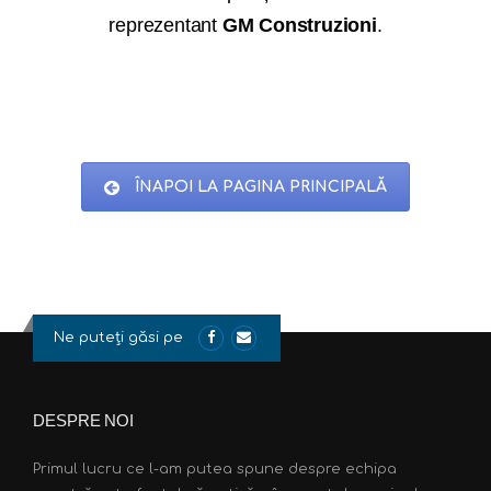
reprezentant
GM Construzioni
.
ÎNAPOI LA PAGINA PRINCIPALĂ
Ne puteți găsi pe
DESPRE NOI
Primul lucru ce l-am putea spune despre echipa