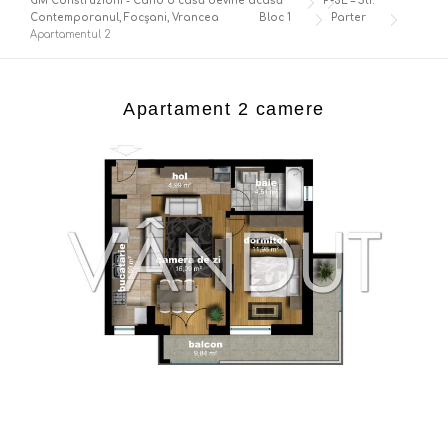
GM Construzioni - Când o casă devine acasă
P+5E – Str.
Contemporanul, Focșani, Vrancea
Bloc 1
Parter
Apartamentul 2
Apartament 2 camere