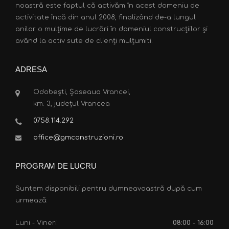
noastră este faptul că activăm în acest domeniu de
activitate încă din anul 2008, finalizând de-a lungul
anilor o mulțime de lucrări în domeniul construcțiilor și
având la activ sute de clienți mulțumiti.
ADRESA
Odobești, Șoseaua Vrancei,
km. 3, județul Vrancea
0758.114.292
office@gmconstruzioni.ro
PROGRAM DE LUCRU
Suntem disponibili pentru dumneavoastră după cum
urmează:
Luni - Vineri:
08:00 - 16:00