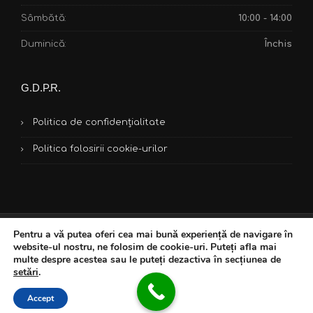
Sâmbătă:
10:00 - 14:00
Duminică:
Închis
G.D.P.R.
Politica de confidențialitate
Politica folosirii cookie-urilor
Pentru a vă putea oferi cea mai bună experiență de navigare în
Copyright © 2018 GM Construzioni. Toate drepturile sunt
website-ul nostru, ne folosim de cookie-uri. Puteți afla mai
rezervate. Website creat de
Dynamic Media
.
multe despre acestea sau le puteți dezactiva în secțiunea de
setări
.
Servicii
Proiecte
Echipa noastră
Posturi vacante
Accept
Contact