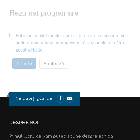
Rezumat programare
Folosind acest formular sunteți de acord cu stocarea și
prelucrarea datelor dumneavoastră personale de către
acest website.
Trimite
Anulează
Ne puteți găsi pe
DESPRE NOI
Primul lucru ce l-am putea spune despre echipa