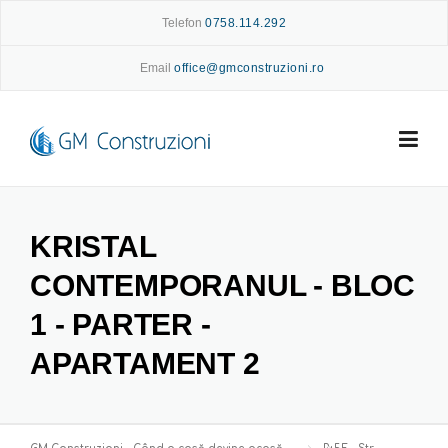
Skip
Telefon
0758.114.292
to
content
Email
office@gmconstruzioni.ro
KRISTAL
CONTEMPORANUL - BLOC
1 - PARTER -
APARTAMENT 2